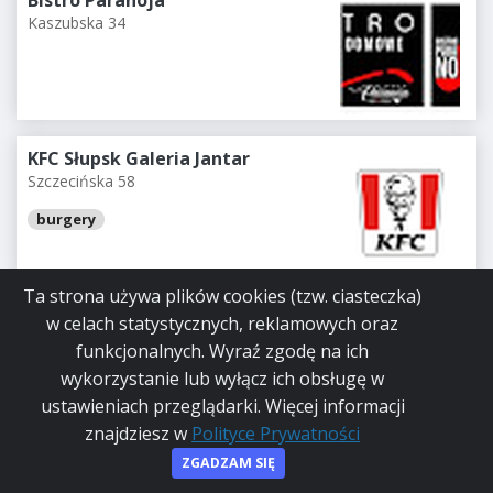
Kaszubska 34
KFC Słupsk Galeria Jantar
Szczecińska 58
burgery
Ta strona używa plików cookies (tzw. ciasteczka)
Merano
w celach statystycznych, reklamowych oraz
Królowej Jadwigi 7a
funkcjonalnych. Wyraź zgodę na ich
wykorzystanie lub wyłącz ich obsługę w
ustawieniach przeglądarki. Więcej informacji
znajdziesz w
Polityce Prywatności
ZGADZAM SIĘ
Cool Pub