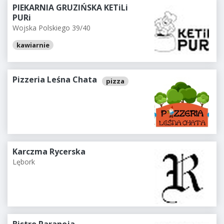
PIEKARNIA GRUZIŃSKA KETiLi
PURi
Wojska Polskiego 39/40
kawiarnie
Pizzeria Leśna Chata
pizza
Karczma Rycerska
Lębork
Bistro Paranoja