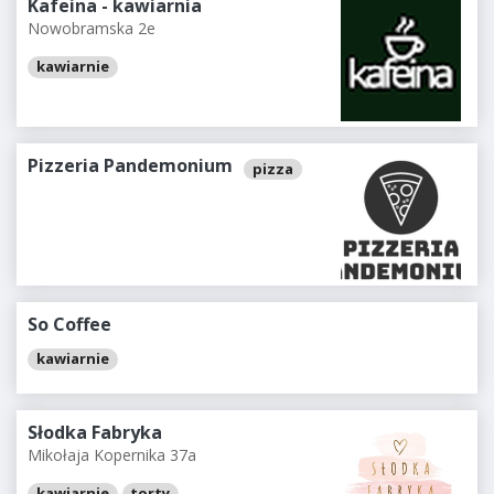
Kafeina - kawiarnia
Nowobramska 2e
kawiarnie
Pizzeria Pandemonium
pizza
So Coffee
kawiarnie
Słodka Fabryka
Mikołaja Kopernika 37a
kawiarnie
torty