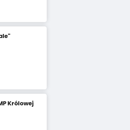
ale"
MP Królowej