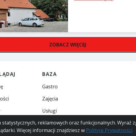
ZOBACZ WIĘCEJ
LĄDAJ
BAZA
ię
Gastro
ości
Zajęcia
y
Usługi
ch statystycznych, reklamowych oraz funkcjonalnych. Wyraź z
ądarki. Więcej informacji znajdziesz w
Polityce Prywatności