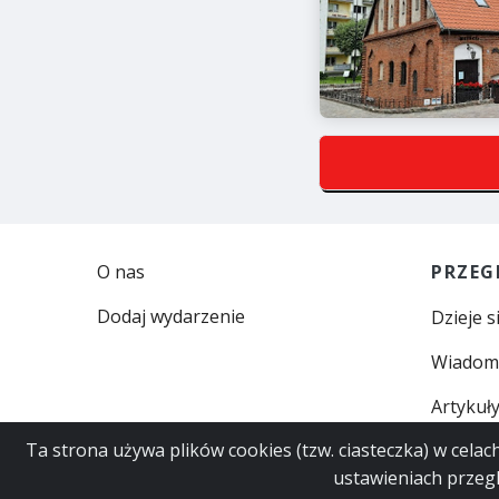
O nas
PRZEG
Dodaj wydarzenie
Dzieje s
Wiadom
Artykuł
Ta strona używa plików cookies (tzw. ciasteczka) w cela
ustawieniach przegl
© 2023
Polityka Prywatności
Regulamin