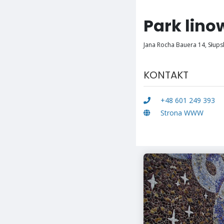
Park lino
Jana Rocha Bauera 14, Słups
KONTAKT
+48 601 249 393
Strona WWW