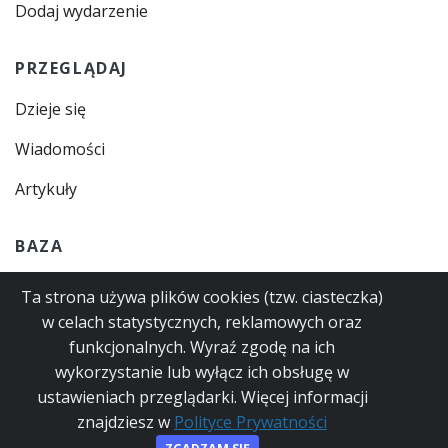
Dodaj wydarzenie
PRZEGLĄDAJ
Dzieje się
Wiadomości
Artykuły
BAZA
Gastro
Ta strona używa plików cookies (tzw. ciasteczka)
w celach statystycznych, reklamowych oraz
Zajęcia
funkcjonalnych. Wyraź zgodę na ich
Usługi
wykorzystanie lub wyłącz ich obsługę w
ustawieniach przeglądarki. Więcej informacji
znajdziesz w
Polityce Prywatności
© 2023
Polityka Prywatności
Regulamin